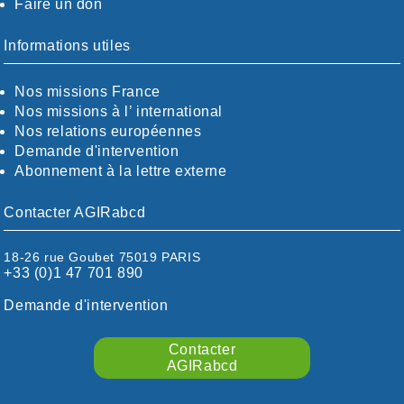
Faire un don
CALVADOS-ORNE
BOUCHES-DU-RHÖNE / ALPES
CHARENTE-MARITIME
Informations utiles
CÖTE-D'OR
CÖTES-D'ARMOR
Nos missions France
DORDOGNE
Nos missions à l’ international
DRÖME / ARDÈCHE
Nos relations européennes
ESSONNE
Demande d'intervention
EURE-ET-LOIR
Abonnement à la lettre externe
EURE/SEINE-MARITIME
FINISTÈRE
Contacter AGIRabcd
GARD
HAUTE-GARONNE
18-26 rue Goubet 75019 PARIS
HAUTES-PYRÉNÉES
+33 (0)1 47 701 890
HÉRAULT
ILLE ET VILAINE
Demande d'intervention
ISÈRE
LIMOUSIN
Contacter
LOIRE
AGIRabcd
LOIRE / OCÉAN
LOT