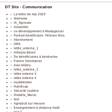
DT Site - Communication
La lettre de mai 2025
Illetrisme
IA_Agiroute
Actualités
co-développement à Madagascar
Portrait bénéficiaire: Félicien Riss
Abonnement
ORA
lettre_externe_1
Artisans Bénin
De bénéficiaires à bénévoles
France Volontaires
Axel Allétru
lettre_externe_2
lettre externe 3
lettre externe 4
ouzbékistan
Handicap
Sécurité routière
Diabète_Maroc
test
Agirabcd sur mesure
Enseignement à distance Haïti
test 2