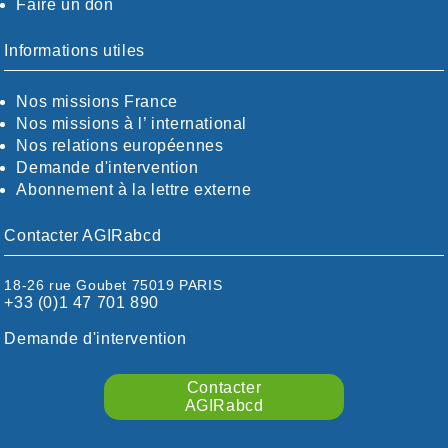
Faire un don
CALVADOS-ORNE
BOUCHES-DU-RHÖNE / ALPES
CHARENTE-MARITIME
Informations utiles
CÖTE-D'OR
CÖTES-D'ARMOR
Nos missions France
DORDOGNE
Nos missions à l’ international
DRÖME / ARDÈCHE
Nos relations européennes
ESSONNE
Demande d'intervention
EURE-ET-LOIR
Abonnement à la lettre externe
EURE/SEINE-MARITIME
FINISTÈRE
Contacter AGIRabcd
GARD
HAUTE-GARONNE
18-26 rue Goubet 75019 PARIS
HAUTES-PYRÉNÉES
+33 (0)1 47 701 890
HÉRAULT
ILLE ET VILAINE
Demande d'intervention
ISÈRE
LIMOUSIN
Contacter
LOIRE
AGIRabcd
LOIRE / OCÉAN
LOT