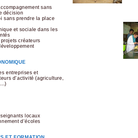
 d'accompagnement sans
e décision
oi sans prendre la place
mique et sociale dans les
ntés
s projets créateurs
e développement
ONOMIQUE
es entreprises et
urs d’activité (agriculture,
..)
seignants locaux
ionnement d’écoles
S ET FORMATION