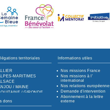
légations territoriales
Informations utiles
ALLIER
Nos missions France
ALPES-MARITIMES
Nos missions à l’
international
ALSACE
Nos relations européenne
ANJOU / MAINE
Demande d'intervention
AQUITAINE / GIRONDE
Abonnement à la lettre
AQUITAINE / SUD
s dons
externe
AUDE
AUVERGNE / SUD