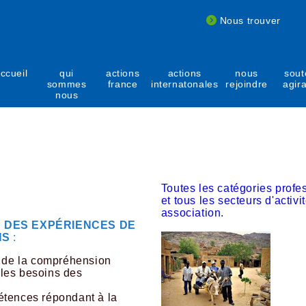
Nous trouver
ccueil
qui
actions
actions
nous
sout
sommes
france
internatonales
rejoindre
agir
nous
Toutes les catégories profe
et tous les secteurs d'activ
association.
É DES EXPÉRIENCES DE
NS
:
t de la compréhension
les besoins des
étences répondant à la