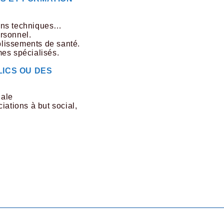
ons techniques…
rsonnel.
ablissements de santé.
es spécialisés.
LICS OU DES
nale
iations à but social,