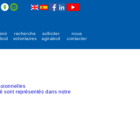
enir
recherche
solliciter
nous
abcd
volontaires
agirabcd
contacter
ssionnelles
ité sont représentés dans notre