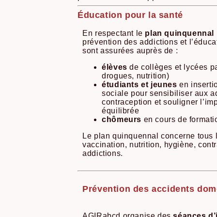
Éducation pour la santé
En respectant le
plan quinquennal 
prévention des addictions et l’éducat
sont assurées auprès de :
élèves
de collèges et lycées pa
drogues, nutrition)
étudiants et jeunes
en inserti
sociale pour sensibiliser aux ad
contraception et souligner l’im
équilibrée
chômeurs
en cours de formati
Le plan quinquennal concerne tous l
vaccination, nutrition, hygiène, cont
addictions.
Prévention des accidents dom
AGIRabcd organise des
séances d’