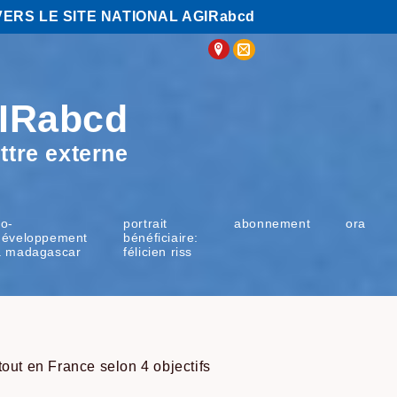
VERS LE SITE NATIONAL AGIRabcd
IRabcd
ttre externe
co-
portrait
abonnement
ora
développement
bénéficiaire:
à madagascar
félicien riss
tout en France selon 4 objectifs