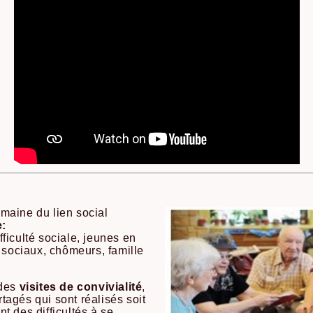
maine du lien social
e:
ficulté sociale, jeunes en
 sociaux, chômeurs, famille
 des
visites de convivialité
,
agés qui sont réalisés soit
t des difficultés à se