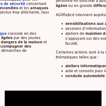
personne en difficulté d'au
s de sécurité
concernant
âgées
ou en grande
difficu
’incendies
et les
arnaques
pectus trop alléchants, faux
AGIRabcd intervient auprè
sensibilisations aux
sessions d’informatio
ique
consiste en des
ateliers de
maintien d
s âgées
par des jeunes
s’appuyant sur des exe
s dangers de la maison
et
faculté.
ccompagner des
x démarches de
Certaines actions sont à la 
thématiques telles que :
ateliers informatique
aide et conseils pour l
conduite automobile