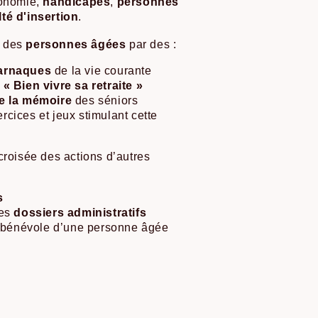
tonomie,
handicapés
,
personnes
lté d'insertion
.
s des
personnes âgées
par des :
 arnaques
de la vie courante
n
« Bien vivre sa retraite »
e la mémoire
des séniors
rcices et jeux stimulant cette
croisée des actions d’autres
s
es
dossiers administratifs
bénévole d’une personne âgée