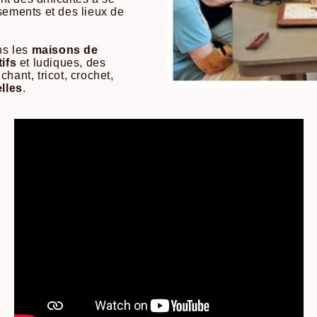
sements et des lieux de
s les
maisons de
tifs
et ludiques, des
chant, tricot, crochet,
elles
.