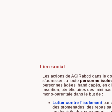
Lien social
Les actions de AGIRabcd dans le do
s’adressent à toute
personne isolé
personnes âgées, handicapés, en dif
insertion, bénéficiaires des minimas
mono-parentale dans le but de :
Lutter
contre l’isolement
par
des promenades, des repas part
au domicile des personnes ayan