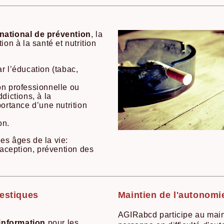
national de prévention
, la
ion à la santé et nutrition
r l’éducation (tabac,
on professionnelle ou
dictions, à la
portance d’une nutrition
on.
es âges de la vie:
raception, prévention des
estiques
Maintien de l'autonomi
AGIRabcd participe au main
information
pour les