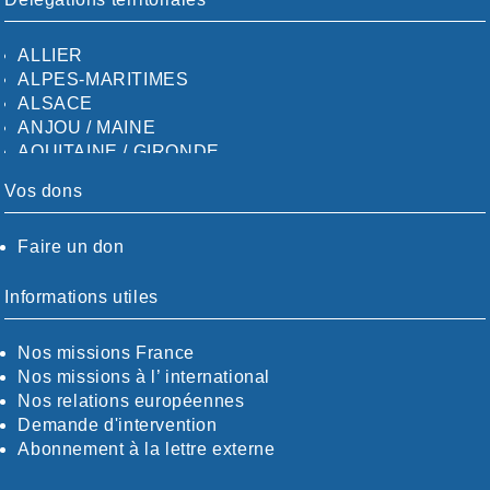
ALLIER
ALPES-MARITIMES
ALSACE
ANJOU / MAINE
AQUITAINE / GIRONDE
AQUITAINE / SUD
Vos dons
AUDE
AUVERGNE / SUD
Faire un don
CALVADOS-ORNE
BOUCHES-DU-RHÖNE / ALPES
CHARENTE-MARITIME
Informations utiles
CÖTE-D'OR
CÖTES-D'ARMOR
Nos missions France
DORDOGNE
Nos missions à l’ international
DRÖME / ARDÈCHE
Nos relations européennes
ESSONNE
Demande d'intervention
EURE-ET-LOIR
Abonnement à la lettre externe
EURE/SEINE-MARITIME
FINISTÈRE