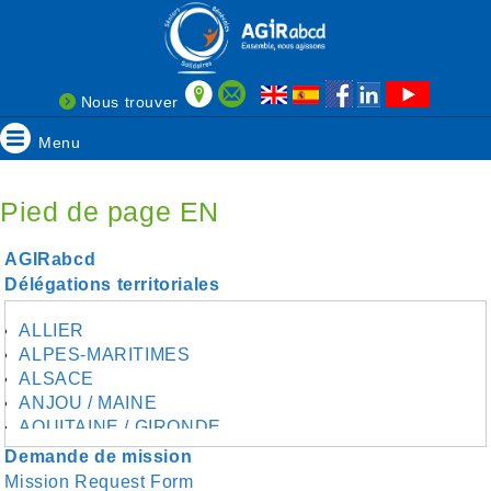
Nous trouver
Menu
Pied de page EN
AGIRabcd
Délégations territoriales
ALLIER
ALPES-MARITIMES
ALSACE
ANJOU / MAINE
AQUITAINE / GIRONDE
AQUITAINE / SUD
Demande de mission
AUDE
Mission Request Form