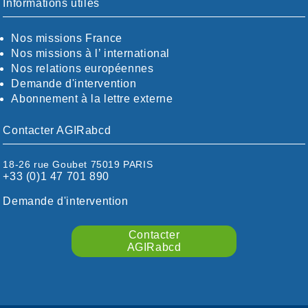
CHARENTE-MARITIME
Informations utiles
SAVOIE / HAUTE-SAVOIE
CÖTE-D'OR
SEINE-ET-MARNE
CÖTES-D'ARMOR
Nos missions France
SOMME
DORDOGNE
Nos missions à l’ international
TOURAINE
DRÖME / ARDÈCHE
Nos relations européennes
VAR
ESSONNE
Demande d'intervention
VAUCLUSE
EURE-ET-LOIR
Abonnement à la lettre externe
VOSGES
EURE/SEINE-MARITIME
YVELINES
FINISTÈRE
Contacter AGIRabcd
GARD
HAUTE-GARONNE
18-26 rue Goubet 75019 PARIS
HAUTES-PYRÉNÉES
+33 (0)1 47 701 890
HÉRAULT
ILLE ET VILAINE
Demande d'intervention
ISÈRE
LIMOUSIN
Contacter
LOIRE
AGIRabcd
LOIRE / OCÉAN
LOT
LOT-ET-GARONNE
MANCHE