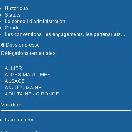
LOT
Historique
LOT-ET-GARONNE
Statuts
MANCHE
Le conseil d'administration
MARNE
Charte
MEURTHE-ET-MOSELLE
Les conventions, les engagements, les partenariats…
MORBIHAN
Dossier presse
MOSELLE
NIÈVRE/YONNE
Délégations territoriales
NORD
NORSEINOISE
ALLIER
OISE
ALPES-MARITIMES
ORLÉANAIS
ALSACE
PARIS / PETITE-COURONNE
ANJOU / MAINE
PAS DE CALAIS
AQUITAINE / GIRONDE
PAU / BÉARN
AQUITAINE / SUD
PYRÉNÉES-ORIENTALES
Vos dons
AUDE
RÉUNION (ILE DE LA)
AUVERGNE / SUD
RHÖNE
Faire un don
CALVADOS-ORNE
SAINT-MALO
BOUCHES-DU-RHÖNE / ALPES
SAÖNE-ET-LOIRE